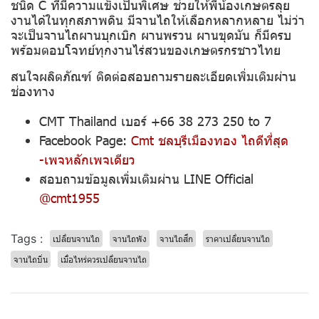
ชนิด C ที่มีความแข็งเป็นพิเศษ ช่วยให้พี่น้องเกษตรลุย
งานได้ในทุกสภาพดิน มีจานไถให้เลือกหลากหลาย ไม่ว่า
จะเป็นจานไถผานบุกเบิก ผานพรวน ผานขุดมัน ก็มีครบ
พร้อมตอบโจทย์ทุกงานไร่สวนของเกษตรกรชาวไทย
สนใจผลิตภัณฑ์ ติดต่อสอบถามรายละเอียดเพิ่มเติมผ่าน
ช่องทาง
CMT Thailand เบอร์ +66 38 273 250 to 7
Facebook Page:
Cmt ชลบุรีเมืองทอง ไถดีที่สุด
-เพจหลักเพจเดียว
สอบถามข้อมูลเพิ่มเติมผ่าน LINE Official
@cmt1955
Tags :
เปลี่ยนจานไถ
จานไถพัง
จานไถสึก
ราคาเปลี่ยนจานไถ
จานไถบิ่น
เมื่อไหร่ควรเปลี่ยนจานไถ