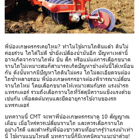
พี่น้องเกษตรกรเคยไหม? ทำไมใช้ผานไถดินแล้ว ดินไม่
ค่อยร่วน ไถได้ไม่ดี ซ้ำยังเปลืองน้ำมันอีก ปัญหาเหล่านี้
อาจเกิดจากจานไถพัง บิ่น สึก หรือแม้แต่การเลือกขนาด
จานไถไม่เหมาะสมก็สามารถเกิดปัญหาข้างต้นนี้ได้เหมือน
กัน ดังนั้นหากมีปัญหาไถดินไม่ตรง ไถไม่ละเอียดจนต้อง
ไถซ้ำหลายรอบ พี่น้องเกษตรกรอาจต้องพิจารณาเปลี่ยน
จานไถใหม่ โดยเลือกขนาดให้เหมาะสมกับรถ แรงม้ารถ
แทรกเตอร์ รวมถึงเลือกจานไถที่วัสดุมีความแข็งแรงด้วย
เช่นกัน เพื่อลดต้นทุนและยืดอายุการใช้งานของรถ
แทรกเตอร์
บทความนี้ CMT จะพาพี่น้องเกษตรกรมาดู 10 สัญญาณ
เตือน เมื่อไหร่ควรเปลี่ยนจานไถ และควรเลือกจานไถ
อย่างไรดี และสำหรับพี่น้องชาวสวนที่อยากรู้ว่าแรงม้าเท่า
นี้ ใช้ผานแบบไหนดี บทความนี้ก็มีเทคนิคมาแนะนำด้วย!