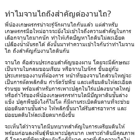
ทำไมจานไถถึงสำคัญต่องานไถ?
พี่น้องเกษตรกรน่าจะรู้จักผานไถกันแล้ว แต่สำหรับ
เกษตรกรมือใหม่อาจจะยังไม่เข้าใจถึงความสำคัญในการ
เลือกจานไถมากนัก ทำให้เกิดปัญหาไถดินไม่ละเอียด
เปลืองน้ำมันรถได้ ดังนั้นมาทำความเข้าใจกันว่าทำไมจาน
ไถ ถึงสำคัญกับงานไถดินกัน
จานไถ คือส่วนประกอบสำคัญของผาน โดยจะมีลักษณะ
เป็นจานใบกลมขอบเรียบ หรือจานใบจักร ขึ้นอยู่กับ
ประเภทของงานที่ต้องการ หน้าที่ของจานไถส่วนใหญ่จะ
เป็นการตัดพลิกดิน กำจัดวัชพืช และเตรียมดินให้ละเอียด
ร่วนซุย พร้อมสำหรับการเพาะปลูกในไร่แปลงขนาดใหญ่
หรือถ้าไร่ของพี่น้องเกษตรกรท่านใดมีปัญหาดินชั้นล่าง
แข็ง ปลูกพืชยังไงก็ไม่โต ก็มีผานระเบิดดินดานที่จะช่วย
ย่อยดินดานชั้นล่าง ให้พลิกขึ้นมาได้รับสารอาหาร และ
ย่อยบดดินให้ละเอียดมากยิ่งขึ้น
จะเห็นได้ว่าจานไถมีบทบาทสำคัญในการเตรียมดินให้
พร้อมก่อนลงพันธุ์พืชเพาะปลูกมาก เพราะถ้าดินมีคุณภาพ
ดี โอกาสที่พืชเจริญเติบโตก็มีมาก การที่เลือกจานไถไม่