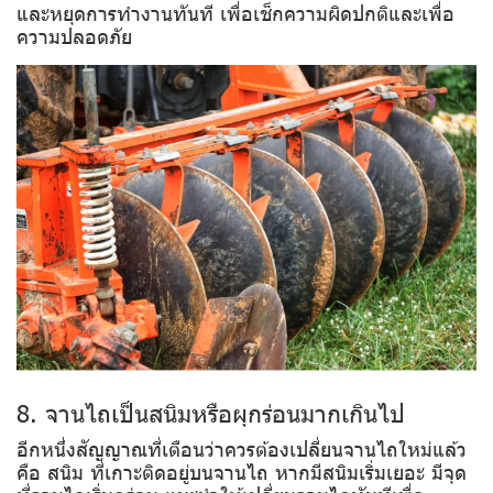
และหยุดการทำงานทันที เพื่อเช็กความผิดปกติและเพื่อ
ความปลอดภัย
8. จานไถเป็นสนิมหรือผุกร่อนมากเกินไป
อีกหนึ่งสัญญาณที่เตือนว่าควรต้องเปลี่ยนจานไถใหม่แล้ว
คือ สนิม ที่เกาะติดอยู่บนจานไถ หากมีสนิมเริ่มเยอะ มีจุด