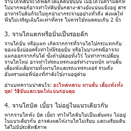
จานไถที่สั้นจะไถพลิกได้แค่ดินชั้นบน เมื่อไถในความลึกที่
ไม่มากพอก็อาจทำให้ดินชั้นกลาง-ล่างยังแน่นแข็งอยู่ สาร
อาหารในดินก็จะไม่ถูกนำมากระจายอย่างทั่วถึง ส่งผลให้
พืชไม่เจริญเติบโตเท่าที่ควร ไม่ควรใช้หมดคมเกิน 2 นิ้ว
3. จานไถแตกหรือบิ่นเป็นรอยลึก
จานไถบิ่น หรือแตก เกิดจากการที่จานไถไปกระแทกกับ
ของแข็งบ่อยครั้งทำให้มีรอยบิ่น หรือในบางกรณีอาจจะ
แตกออกจากกันได้ ซึ่งถ้าปล่อยทิ้งไว้ ไม่ทำการเปลี่ยน
จานไถใหม่ อาจทำให้รถแทรกเตอร์ทำงานหนัก ผานสั่น
เสี่ยงพังเสียหายทั้งผานไถและรถแทรกเตอร์ รวมถึง
อันตรายต่อพี่น้องที่กำลังใช้งานอยู่ด้วย
อ่านบทความน่าสนใจ:
อะไหล่หลวม ผานสั่น เสี่ยงพังทั้ง
ชุด! วิธีขันและเซตให้แน่นก่อนลุย
4. จานไถบิด เบี้ยว ไม่อยู่ในแนวเดียวกัน
หากจานไถพัง บิด เบี้ยว ทำให้ไถดินไม่เป็นเส้นตรง ไม่อยู่
ในแนวเดียวกัน อาจส่งผลให้งานไถไม่เรียบ และเตรียมดิน
ได้ไม่มีประสิทธิภาพ