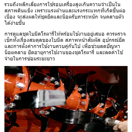
รวมถึงหลีกเลี่ยงการใช้รอบเครื่องสูงเกินความจำเป็นใน
สภาพดินแข็ง เพราะแรงต้านและแรงกระแทกที่เกิดขึ้นต่อ
เนื่อง จะส่งผลให้ชุดยึดและน็อตรับภาระหนัก จนคลายตัว
ได้ง่ายขึ้น
การดูแลชุดใบมีดโรตารี่ให้พร้อมใช้งานอยู่เสมอ ควรตรวจ
เช็กทั้งเรื่องสมดุลของใบมีด สภาพหน้าสัมผัส อุปกรณ์ยึด
และการตั้งค่าการใช้งานควบคู่กันไป เพื่อช่วยลดปัญหา
น็อตคลาย ยืดอายุการใช้งานของชุดโรตารี่ และลดค่าใช้
จ่ายในการซ่อมระยะยาว