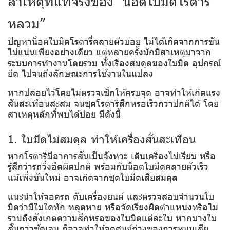
สาเหตุที่แท้จริงของ “น็อตใบมีดโรตารี่
หลวม”
ปัญหาน็อตใบมีดโรตารี่คลายตัวบ่อย ไม่ได้เกิดจากการขัน
ไม่แน่นเพียงอย่างเดียว แต่หลายครั้งมักมีสาเหตุมาจาก
ระบบการทำงานโดยรวม ทั้งเรื่องสมดุลของใบมีด อุปกรณ์
ยึด ไปจนถึงลักษณะการใช้งานในแปลง
หากปล่อยไว้โดยไม่ตรวจเช็กให้ครบจุด อาจทำให้เกิดแรง
สั่นสะเทือนสะสม จนชุดโรตารี่สึกหรอเร็วกว่าปกติได้ โดย
สาเหตุหลักที่พบได้บ่อย มีดังนี้
1. ใบมีดไม่สมดุล ทำให้เครื่องสั่นสะเทือน
หากโรตารี่มีอาการสั่นเป็นจังหวะ เดินเครื่องไม่เรียบ หรือ
รู้สึกว่ารถวิ่งอืดผิดปกติ พร้อมกับน็อตใบมีดคลายตัวเร็ว
แม้เพิ่งขันใหม่ อาจเกิดจากชุดใบมีดเสียสมดุล
แนะนำให้จอดรถ ดับเครื่องยนต์ และตรวจสอบจำนวนใบ
มีดว่ามีใบใดหัก หลุดหาย หรือจัดเรียงผิดตำแหน่งหรือไม่
รวมถึงสังเกตความสึกหรอของใบมีดแต่ละใบ หากบางใบ
สั้นกว่าชัดเจน ก็อาจทำให้จุดศูนย์ถ่วงของการหมุนเสีย