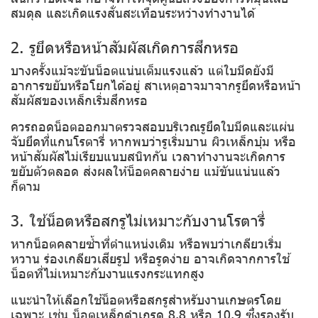
สมดุล และเกิดแรงสั่นสะเทือนระหว่างทำงานได้
2. รูยึดหรือหน้าสัมผัสเกิดการสึกหรอ
บางครั้งแม้จะขันน็อตแน่นเต็มแรงแล้ว แต่ใบมีดยังมี
อาการขยับหรือโยกได้อยู่ สาเหตุอาจมาจากรูยึดหรือหน้า
สัมผัสของเหล็กเริ่มสึกหรอ
ควรถอดน็อตออกมาตรวจสอบบริเวณรูยึดใบมีดและแผ่น
จับยึดที่แกนโรตารี่ หากพบว่ารูเริ่มบาน ผิวเหล็กบุ๋ม หรือ
หน้าสัมผัสไม่เรียบแนบสนิทกัน เวลาทำงานจะเกิดการ
ขยับตัวตลอด ส่งผลให้น็อตคลายง่าย แม้ขันแน่นแล้ว
ก็ตาม
3. ใช้น็อตหรือสกรูไม่เหมาะกับงานโรตารี่
หากน็อตคลายซ้ำที่ตำแหน่งเดิม หรือพบว่าเกลียวเริ่ม
หวาน ร่องเกลียวเสียรูป หรือรูดง่าย อาจเกิดจากการใช้
น็อตที่ไม่เหมาะกับงานแรงกระแทกสูง
แนะนำให้เลือกใช้น็อตหรือสกรูสำหรับงานเกษตรโดย
เฉพาะ เช่น น็อตเหล็กดำเกรด 8.8 หรือ 10.9 ซึ่งรองรับ