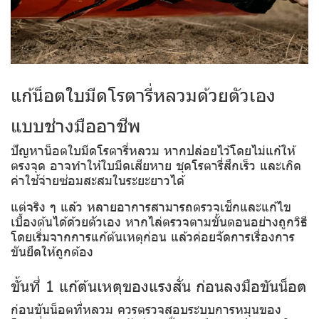
แก้น็อตใบมีดโรตารี่หลวมด้วยตัวเอง
แบบช่างมืออาชีพ
ปัญหาน็อตใบมีดโรตารี่หลวม หากปล่อยไว้โดยไม่แก้ให้
ตรงจุด อาจทำให้ใบมีดเสียหาย ชุดโรตารี่สึกเร็ว และเกิด
ค่าใช้จ่ายซ่อมสะสมในระยะยาวได้
แต่จริง ๆ แล้ว หลายอาการสามารถตรวจเช็กและแก้ไข
เบื้องต้นได้ด้วยตัวเอง หากไล่ตรวจตามขั้นตอนอย่างถูกวิธี
โดยเริ่มจากการแก้ต้นเหตุก่อน แล้วค่อยจัดการเรื่องการ
ขันยึดให้ถูกต้อง
ขั้นที่ 1 แก้ต้นเหตุของแรงสั่น ก่อนลงมือขันน็อต
ก่อนขันน็อตที่หลวม ควรตรวจสอบระบบการหมุนของ