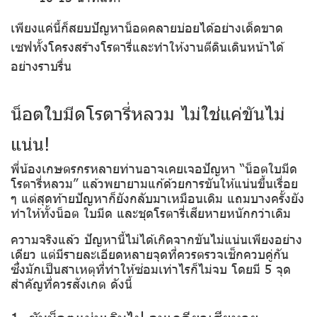
เพียงแค่นี้ก็สยบปัญหาน็อตคลายบ่อยได้อย่างเด็ดขาด
เซฟทั้งโครงสร้างโรตารี่และทำให้งานตีดินเดินหน้าได้
อย่างราบรื่น
น็อตใบมีดโรตารี่หลวม ไม่ใช่แค่ขันไม่
แน่น!
พี่น้องเกษตรกรหลายท่านอาจเคยเจอปัญหา “น็อตใบมีด
โรตารี่หลวม” แล้วพยายามแก้ด้วยการขันให้แน่นขึ้นเรื่อย
ๆ แต่สุดท้ายปัญหาก็ยังกลับมาเหมือนเดิม แถมบางครั้งยัง
ทำให้ทั้งน็อต ใบมีด และชุดโรตารี่เสียหายหนักกว่าเดิม
ความจริงแล้ว ปัญหานี้ไม่ได้เกิดจากขันไม่แน่นเพียงอย่าง
เดียว แต่มีรายละเอียดหลายจุดที่ควรตรวจเช็กควบคู่กัน
ซึ่งมักเป็นสาเหตุที่ทำให้ซ่อมเท่าไรก็ไม่จบ โดยมี 5 จุด
สำคัญที่ควรสังเกต ดังนี้