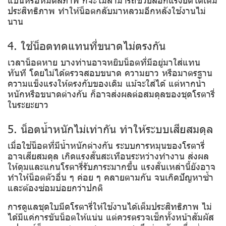
ประสิทธิภาพ ทำให้น็อตกลับมาหลวมอีกหลังใช้งานไม่
นาน
4. ใช้น็อตทดแทนที่ขนาดไม่ตรงกัน
เวลาน็อตหาย บางท่านอาจหยิบน็อตที่มีอยู่มาใส่แทน
ทันที โดยไม่ได้ตรวจสอบขนาด ความยาว หรือมาตรฐาน
ความแข็งแรงให้ตรงกับของเดิม แม้จะใส่ได้ แต่หากน้ำ
หนักหรือขนาดต่างกัน ก็อาจส่งผลต่อสมดุลของชุดโรตารี่
ในระยะยาว
5. น็อตน้ำหนักไม่เท่ากัน ทำให้ระบบเสียสมดุล
เมื่อใช้น็อตที่มีน้ำหนักต่างกัน ระบบการหมุนของโรตารี่
อาจเสียสมดุล เกิดแรงสั่นสะเทือนระหว่างทำงาน ส่งผล
ให้ดุมและแกนโรตารี่รับภาระมากขึ้น แรงสั่นเหล่านี้ยังอาจ
ทำให้น็อตตัวอื่น ๆ ค่อย ๆ คลายตามกัน จนเกิดปัญหาซ้ำ
และต้องซ่อมบ่อยกว่าปกติ
การดูแลชุดใบมีดโรตารี่ให้ใช้งานได้เต็มประสิทธิภาพ ไม่
ได้มีแค่การขันน็อตให้แน่น แต่ควรตรวจเช็กทั้งหน้าสัมผัส