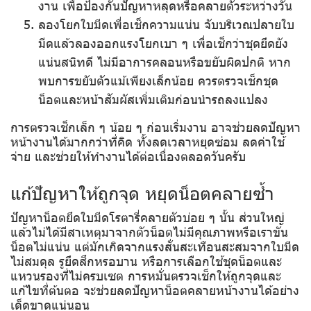
งาน เพื่อป้องกันปัญหาหลุดหรือคลายตัวระหว่างวัน
ลองโยกใบมีดเพื่อเช็กความแน่น
จับบริเวณปลายใบ
มีดแล้วลองออกแรงโยกเบา ๆ เพื่อเช็กว่าชุดยึดยัง
แน่นสนิทดี ไม่มีอาการคลอนหรือขยับผิดปกติ หาก
พบการขยับตัวแม้เพียงเล็กน้อย ควรตรวจเช็กชุด
น็อตและหน้าสัมผัสเพิ่มเติมก่อนนำรถลงแปลง
การตรวจเช็กเล็ก ๆ น้อย ๆ ก่อนเริ่มงาน อาจช่วยลดปัญหา
หน้างานได้มากกว่าที่คิด ทั้งลดเวลาหยุดซ่อม ลดค่าใช้
จ่าย และช่วยให้ทำงานได้ต่อเนื่องตลอดวันครับ
แก้ปัญหาให้ถูกจุด หยุดน็อตคลายซ้ำ
ปัญหาน็อตยึดใบมีดโรตารี่คลายตัวบ่อย ๆ นั้น ส่วนใหญ่
แล้วไม่ได้มีสาเหตุมาจากตัวน็อตไม่มีคุณภาพหรือเราขัน
น็อตไม่แน่น แต่มักเกิดจากแรงสั่นสะเทือนสะสมจากใบมีด
ไม่สมดุล รูยึดสึกหรอบาน หรือการเลือกใช้ชุดน็อตและ
แหวนรองที่ไม่ครบเซต การหมั่นตรวจเช็กให้ถูกจุดและ
แก้ไขที่ต้นตอ จะช่วยลดปัญหาน็อตคลายหน้างานได้อย่าง
เด็ดขาดแน่นอน