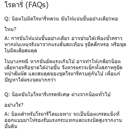
โรตารี่ (FAQs)
Q: น็อตใบมีดโรตารี่หลวม ขันให้แน่นขึ้นอย่างเดียวพอ
ไหม?
A: การขันให้แน่นขึ้นอย่างเดียว อาจช่วยได้เพียงชั่วคราว
หากต้นเหตุจริงมาจากแรงสั่นสะเทือน รูยึดสึกหรอ หรือชุด
ใบมีดเสียสมดุล
ในบางกรณี หากขันอัดแรงเกินไป อาจทำให้เกลียวน็อต
เสียหายหรือขาดได้ง่ายขึ้น จึงควรตรวจเช็กทั้งสภาพรูยึด
หน้าสัมผัส และสมดุลของชุดโรตารี่ควบคู่กันไป เพื่อแก้
ปัญหาได้ตรงจุดมากกว่า
Q: น็อตขันใบโรตารี่เกรดพิเศษ ต่างจากน็อตทั่วไป
อย่างไร?
A: น็อตสำหรับโรตารี่โดยเฉพาะ จะเป็นน็อตเกรดแข็งที่
ออกแบบมาให้รองรับแรงกระแทกและแรงบิดสูงจากงาน
ปั่นดิน