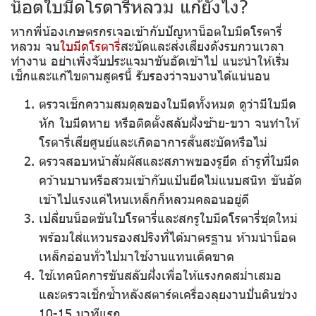
น็อตใบมีดโรตารี่หลวม แก้ยังไง?
หากพี่น้องเกษตรกรเจอเข้ากับปัญหาน็อตใบมีดโรตารี่
หลวม จน
ใบมีดโรตารี่
สะบัดและส่งเสียงดังรบกวนเวลา
ทำงาน อย่าเพิ่งจับประแจมาขันอัดเข้าไป แนะนำให้เริ่ม
เช็กและแก้ไขตามสูตรนี้ รับรองว่าจบงานได้แน่นอน
ตรวจเช็กความสมดุลของใบมีดทั้งหมด
ดูว่ามีใบมีด
หัก ใบมีดหาย หรือติดตั้งสลับฝั่งซ้าย-ขวา จนทำให้
โรตารี่เสียศูนย์และเกิดอาการสั่นสะบัดหรือไม่
ตรวจสอบหน้าสัมผัสและสภาพของรูยึด
ถ้ารูที่ใบมีด
คว้านบานหรือสวมเข้ากับแป้นยึดไม่แนบสนิท ขันอัด
เข้าไปแรงแค่ไหนเหล็กก็หลวมคลอนอยู่ดี
เปลี่ยนน็อตขันใบโรตารี่และสกรูใบมีดโรตารี่ชุดใหม่
พร้อมใส่แหวนรองสปริงที่ได้มาตรฐาน ห้ามนำน็อต
เหล็กอ่อนทั่วไปมาใช้งานแทนเด็ดขาด
ใช้เทคนิคการขันสลับฝั่งเพื่อให้แรงกดสม่ำเสมอ
และตรวจเช็กซ้ำหลังสตาร์ตเครื่องลุยงานปั่นดินช่วง
10-15 นาทีแรก