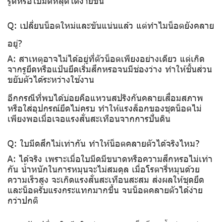
รูดหรือใบมีดหลุดได้ง่ายขึ้น
Q: เปลี่ยนน็อตใหม่และขันแน่นแล้ว แต่ทำไมน็อตยังคลาย
อยู่?
A: สาเหตุอาจไม่ได้อยู่ที่ตัวน็อตเพียงอย่างเดียว แต่เกิด
จากรูยึดหรือแป้นยึดเริ่มสึกหรอจนมีช่องว่าง ทำให้ชิ้นส่วน
ขยับตัวได้ระหว่างใช้งาน
อีกกรณีที่พบได้บ่อยคือแหวนสปริงกันคลายเสื่อมสภาพ
หรือใส่อุปกรณ์ยึดไม่ครบ ทำให้แรงล็อกของชุดน็อตไม่
เพียงพอเมื่อเจอแรงสั่นสะเทือนจากการปั่นดิน
Q: ใบมีดสึกไม่เท่ากัน ทำให้น็อตคลายตัวได้จริงไหม?
A: ได้จริง เพราะเมื่อใบมีดมีขนาดหรือความสึกหรอไม่เท่า
กัน น้ำหนักในการหมุนจะไม่สมดุล เมื่อโรตารี่หมุนด้วย
ความเร็วสูง จะเกิดแรงสั่นสะเทือนสะสม ส่งผลให้ชุดยึด
และน็อตรับแรงกระแทกมากขึ้น จนน็อตคลายตัวได้ง่าย
กว่าปกติ