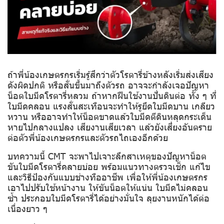
ถ้าพี่น้องเกษตรกรเริ่มรู้สึกว่าตัวโรตารี่ข้างหลังเริ่มส่งเสียง
ดังผิดปกติ หรือสั่นขึ้นมาถึงตัวรถ อาจจะกำลังเจอปัญหา
น็อตใบมีดโรตารี่หลวม ถ้าหากฝืนใช้งานปั่นดินต่อ ทั้ง ๆ ที่
ใบมีดคลอน แรงสั่นสะเทือนจะทำให้รูยึดใบมีดบาน เกลียว
หวาน หรืออาจทำให้น็อตขาดแล้วใบมีดตีดินหลุดกระเด็น
หายไปกลางแปลง เสียงานเสียเวลา แล้วยังเสี่ยงอันตราย
ต่อตัวพี่น้องเกษตรกรและตัวรถไถเองอีกด้วย
บทความนี้ CMT จะพาไปเจาะลึกสาเหตุของปัญหาน็อต
ขันใบมีดโรตารี่คลายบ่อย พร้อมแนวทางตรวจเช็ก แก้ไข
และวิธีป้องกันแบบช่างทืออาชีพ เพื่อให้พี่น้องเกษตรกร
เอาไปปรับใช้หน้างาน ให้ขันน็อตให้แน่น ใบมีดไม่คลอน
ซ้ำ ประกอบใบมีดโรตารี่ได้อย่างมั่นใจ ลุยงานหนักได้ต่อ
เนื่องยาว ๆ