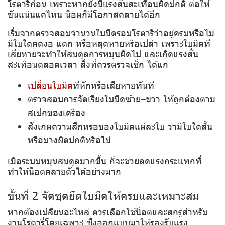
โรตารี่ก่อน เพราะหากยังมีแรงสั่นสะเทือนผิดปกติ ต่อให้
ขันแน่นแค่ไหน น็อตก็มีโอกาสคลายได้อีก
เริ่มจากตรวจสอบจำนวนใบมีดรอบโรตารี่ว่าอยู่ครบหรือไม่
มีใบใดคดงอ แตก หรือหลุดหายหรือเปล่า เพราะใบมีดที่
เสียหายจะทำให้สมดุลการหมุนผิดไป และเกิดแรงสั่น
สะเทือนตลอดเวลา สิ่งที่ควรตรวจเช็ก ได้แก่
เปลี่ยนใบมีด
ที่หักหรือเสียหายทันที
ตรวจสอบการจัดเรียงใบมีดซ้าย–ขวา ให้ถูกต้องตาม
สเปกของเครื่อง
สังเกตความสึกหรอของใบมีดแต่ละใบ ว่ามีใบใดสั้น
หรือบางผิดปกติหรือไม่
เมื่อระบบหมุนสมดุลมากขึ้น ก็จะช่วยลดแรงกระแทกที่
ทำให้น็อตคลายตัวได้อย่างมาก
ขั้นที่ 2 จัดชุดยึดใบมีดให้ครบและเหมาะสม
หากต้องเปลี่ยนอะไหล่ ควรเลือกใช้น็อตและสกรูสำหรับ
งานโรตารี่โดยเฉพาะ ซึ่งออกแบบมาให้รองรับแรง