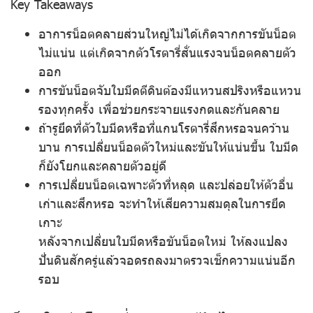
Key Takeaways
อาการน็อตคลายส่วนใหญ่ไม่ได้เกิดจากการขันน็อต
ไม่แน่น แต่เกิดจากตัวโรตารี่สั่นแรงจนน็อตคลายตัว
ออก
การขันน็อตจับใบมีดตีดินต้องมีแหวนสปริงหรือแหวน
รองทุกครั้ง เพื่อช่วยกระจายแรงกดและกันคลาย
ถ้ารูยึดที่ตัวใบมีดหรือที่แกนโรตารี่สึกหรอจนคว้าน
บาน การเปลี่ยนน็อตตัวใหม่และขันให้แน่นขึ้น ใบมีด
ก็ยังโยกและคลายตัวอยู่ดี
การเปลี่ยนน็อตเฉพาะตัวที่หลุด และปล่อยให้ตัวอื่น
เก่าและสึกหรอ จะทำให้เสียความสมดุลในการยึด
เกาะ
หลังจากเปลี่ยนใบมีดหรือขันน็อตใหม่ ให้ลงแปลง
ปั่นดินสักครู่แล้วจอดรถลงมาตรวจเช็กความแน่นอีก
รอบ