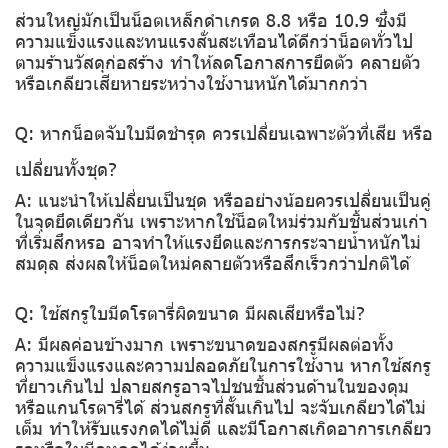
ส่วนใหญ่มักเป็นน็อตเหล็กดำเกรด 8.8 หรือ 10.9 ซึ่งมี
ความแข็งแรงและทนแรงสั่นสะเทือนได้ดีกว่าน็อตทั่วไป
ตามร้านวัสดุก่อสร้าง ทำให้ลดโอกาสการยืดตัว คลายตัว
หรือเกลียวเสียหายระหว่างใช้งานหนักได้มากกว่า
Q: หากน็อตจับใบมีดชำรุด ควรเปลี่ยนเฉพาะตัวที่เสีย หรือ
เปลี่ยนทั้งชุด?
A: แนะนำให้เปลี่ยนเป็นชุด หรืออย่างน้อยควรเปลี่ยนเป็นคู่
ในจุดยึดเดียวกัน เพราะหากใช้น็อตใหม่ร่วมกับชิ้นส่วนเก่า
ที่เริ่มสึกหรอ อาจทำให้แรงยึดและการกระจายน้ำหนักไม่
สมดุล ส่งผลให้น็อตใหม่คลายตัวหรือสึกเร็วกว่าปกติได้
Q: ใช้สกรูใบมีดโรตารี่ผิดขนาด มีผลเสียหรือไม่?
A: มีผลค่อนข้างมาก เพราะขนาดของสกรูมีผลต่อทั้ง
ความแข็งแรงและความปลอดภัยในการใช้งาน หากใช้สกรู
ที่ยาวเกินไป ปลายสกรูอาจไปชนชิ้นส่วนด้านในของดุม
หรือแกนโรตารี่ได้ ส่วนสกรูที่สั้นเกินไป จะจับเกลียวได้ไม่
เต็ม ทำให้รับแรงกดได้ไม่ดี และมีโอกาสเกิดอาการเกลียว