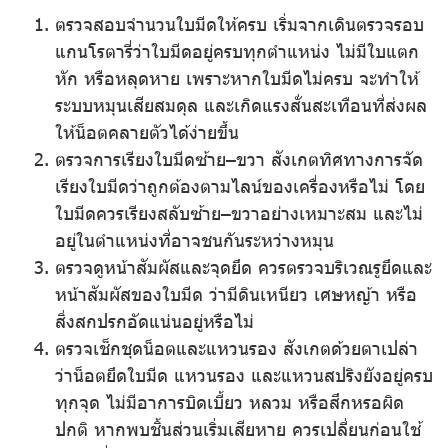
ตรวจสอบจำนวนใบมีดให้ครบ
เริ่มจากเดินตรวจรอบ
แกนโรตารี่ว่าใบมีดอยู่ครบทุกตำแหน่ง ไม่มีใบแตก
หัก หรือหลุดหาย เพราะหากใบมีดไม่ครบ จะทำให้
ระบบหมุนเสียสมดุล และเกิดแรงสั่นสะเทือนที่ส่งผล
ให้น็อตคลายตัวได้ง่ายขึ้น
ตรวจการเรียงใบมีดซ้าย–ขวา
สังเกตทิศทางการจัด
เรียงใบมีดว่าถูกต้องตามไลน์ของเครื่องหรือไม่ โดย
ใบมีดควรเรียงสลับซ้าย–ขวาอย่างเหมาะสม และไม่
อยู่ในตำแหน่งที่อาจชนกันระหว่างหมุน
ตรวจดูหน้าสัมผัสและจุดยึด
ควรตรวจบริเวณรูยึดและ
หน้าสัมผัสของใบมีด ว่ามีดินเหนียว เศษหญ้า หรือ
สิ่งสกปรกอัดแน่นอยู่หรือไม่
ตรวจเช็กชุดน็อตและแหวนรอง
สังเกตด้วยตาเปล่า
ว่าน็อตยึดใบมีด แหวนรอง และแหวนสปริงยังอยู่ครบ
ทุกจุด ไม่มีอาการบิดเบี้ยว หลวม หรือสึกหรอผิด
ปกติ หากพบชิ้นส่วนเริ่มเสียหาย ควรเปลี่ยนก่อนใช้