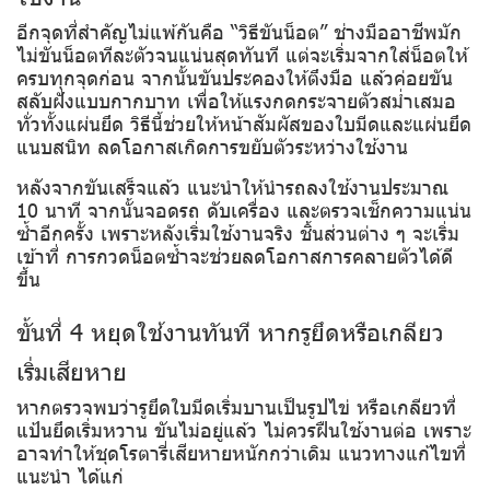
อีกจุดที่สำคัญไม่แพ้กันคือ “วิธีขันน็อต” ช่างมืออาชีพมัก
ไม่ขันน็อตทีละตัวจนแน่นสุดทันที แต่จะเริ่มจากใส่น็อตให้
ครบทุกจุดก่อน จากนั้นขันประคองให้ตึงมือ แล้วค่อยขัน
สลับฝั่งแบบกากบาท เพื่อให้แรงกดกระจายตัวสม่ำเสมอ
ทั่วทั้งแผ่นยึด วิธีนี้ช่วยให้หน้าสัมผัสของใบมีดและแผ่นยึด
แนบสนิท ลดโอกาสเกิดการขยับตัวระหว่างใช้งาน
หลังจากขันเสร็จแล้ว แนะนำให้นำรถลงใช้งานประมาณ
10 นาที จากนั้นจอดรถ ดับเครื่อง และตรวจเช็กความแน่น
ซ้ำอีกครั้ง เพราะหลังเริ่มใช้งานจริง ชิ้นส่วนต่าง ๆ จะเริ่ม
เข้าที่ การกวดน็อตซ้ำจะช่วยลดโอกาสการคลายตัวได้ดี
ขึ้น
ขั้นที่ 4 หยุดใช้งานทันที หากรูยึดหรือเกลียว
เริ่มเสียหาย
หากตรวจพบว่ารูยึดใบมีดเริ่มบานเป็นรูปไข่ หรือเกลียวที่
แป้นยึดเริ่มหวาน ขันไม่อยู่แล้ว ไม่ควรฝืนใช้งานต่อ เพราะ
อาจทำให้ชุดโรตารี่เสียหายหนักกว่าเดิม แนวทางแก้ไขที่
แนะนำ ได้แก่