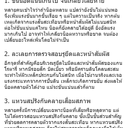
1. ขันน็อตแน่นเกินไป จนเกลียวเสียหาย
หลายคนเข้าใจว่าถ้าน็อตหลวม แปลว่ายังขันไม่แน่นพอ
จึงเพิ่มแรงขันมากขึ้นเรื่อย ๆ แต่ในความเป็นจริง หากต้น
เหตุเกิดจากแรงสั่นสะเทือนหรือหน้าสัมผัสไม่แนบสนิท
ต่อให้ขันแน่นแค่ไหน น็อตก็ยังคลายได้อยู่ดี ยิ่งอัดแรง
มากเกินไป อาจทำให้เกลียวน็อตหวานหรือขาด จนต้อง
เปลี่ยนอะไหล่เพิ่มโดยไม่จำเป็น
2. ละเลยการตรวจสอบรูยึดและหน้าสัมผัส
อีกจุดที่สำคัญคือบริเวณรูยึดใบมีดและหน้าสัมผัสของแกน
โรตารี่ หากมีรอยสึก บิดเบี้ยว หรือมีคราบดินโคลนสะสม
จะทำให้ผิวเหล็กประกบกันไม่สนิท เมื่อใช้งานจริงและเจอ
แรงกระแทกจากการปั่นดิน เหล็กจะเกิดการขยับ ส่งผลให้
น็อตคลายตัวได้ง่าย แม้จะขันแน่นแล้วก็ตาม
3. แหวนสปริงกันคลายเสื่อมสภาพ
หลายครั้งมีการเปลี่ยนเฉพาะน็อตที่เสียหรือหลุดหาย แต่
ไม่ได้ตรวจสอบแหวนสปริงกันคลาย ซึ่งเป็นชิ้นส่วนสำคัญ
ที่ช่วยลดการคลายตัวจากแรงสั่นสะเทือน หากแหวนสปริง
แบนหรือหมดสภาพ ก็จะไม่สามารถช่วยล็อกแรงยึดได้เต็ม