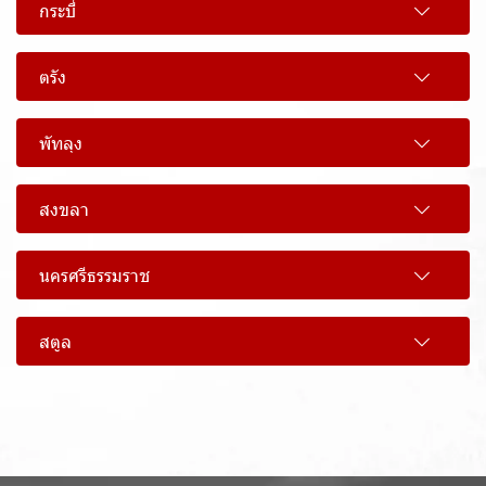
กระบี่
ตรัง
พัทลุง
สงขลา
นครศรีธรรมราช
สตูล