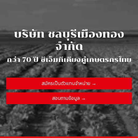
บ
ริ
ษั
ท
ช
ล
บุ
รี
เ
มื
อ
ง
ท
อ
ง
จำ
กั
ด
ก
ว่
า
7
0
ปี
ซี
เ
อ็
ม
ที
เ
คี
ย
ง
คู่
เ
ก
ษ
ต
ร
ก
ร
ไ
ท
ย
สมัครเป็นตัวแทนจำหน่าย →
สอบถามข้อมูล →