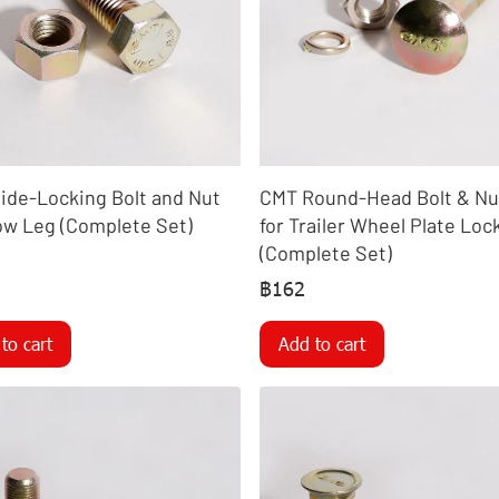
ide-Locking Bolt and Nut
CMT Round-Head Bolt & Nu
low Leg (Complete Set)
for Trailer Wheel Plate Loc
(Complete Set)
฿162
to cart
Add to cart