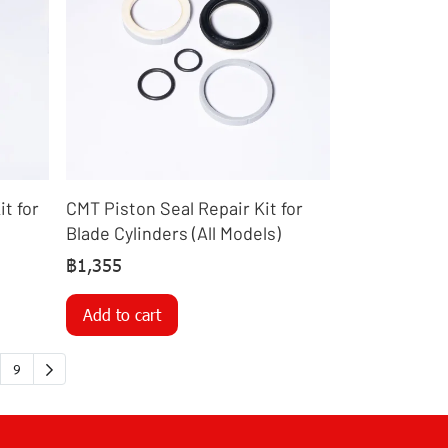
t for
CMT Piston Seal Repair Kit for
Blade Cylinders (All Models)
฿1,355
Add to cart
9