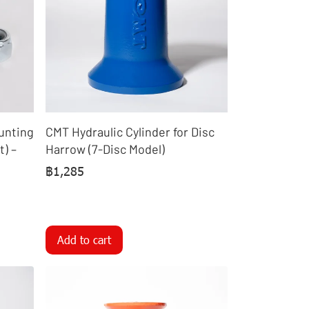
unting
CMT Hydraulic Cylinder for Disc
) –
Harrow (7-Disc Model)
฿1,285
Add to cart