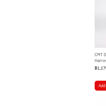
CARBON DISC
CMT St
Harro
฿1,17
Add 