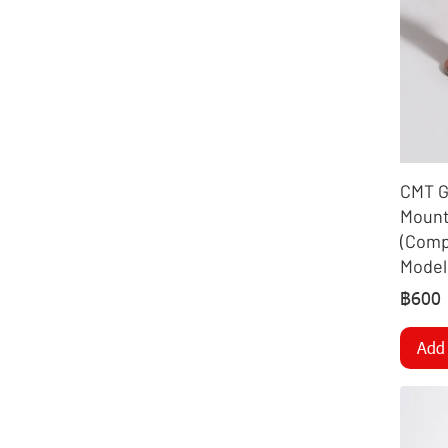
POLY DISC PLOUGH
อะไหล่ผานพรวน 2 แถว
DISC HARROW
RIPPER / FURROWER
อะไหล่ใบมีดดันหน้า
CMT G
DISC RIDGER
Mount
(Compl
COIL TINES
Model
FRONT DOZER BLADE
฿600
ROTARY TILLER
Add 
ROTARY SLASHER
DISC
SPRAYER
BORON DISC