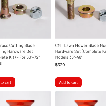
rass Cutting Blade
CMT Lawn Mower Blade Mo
ing Hardware Set
Hardware Set (Complete Kit
ete Kit) – For 60"–72"
Models 35"–48"
s
฿320
to cart
Add to cart