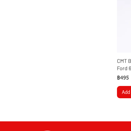
CMT Bl
Ford 
฿495
Add 