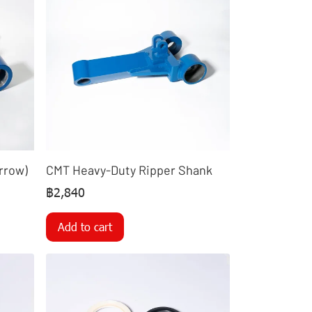
rrow)
CMT Heavy-Duty Ripper Shank
฿2,840
Add to cart