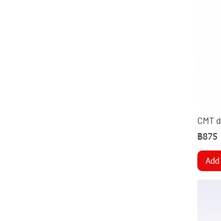
CMT d
฿875
Add 