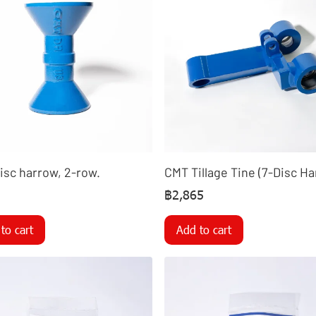
isc harrow, 2-row.
CMT Tillage Tine (7-Disc Ha
฿2,865
to cart
Add to cart