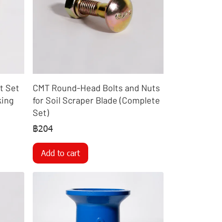
t Set
CMT Round-Head Bolts and Nuts
king
for Soil Scraper Blade (Complete
Set)
฿204
Add to cart