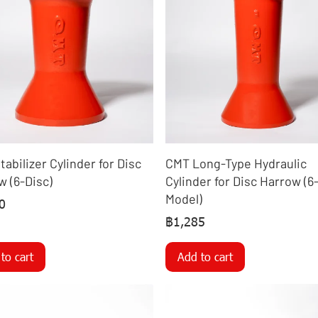
abilizer Cylinder for Disc
CMT Long-Type Hydraulic
w (6-Disc)
Cylinder for Disc Harrow (6
Model)
0
฿1,285
to cart
Add to cart