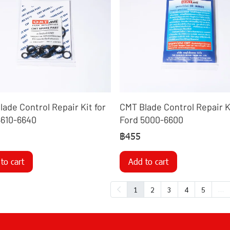
ade Control Repair Kit for
CMT Blade Control Repair Ki
6610-6640
Ford 5000-6600
฿455
to cart
Add to cart
…
1
2
3
4
5