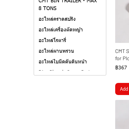
CMT BIN TRAILER - MAX
8 TONS
อะไหล่คราดสปริง
อะไหล่เครื่องตัดหญ้า
อะไหล่โรตารี่
อะไหล่ผานพรวน
CMT S
for P
อะไหล่ใบมีดดันดินหน้า
฿367
Disc Plough Spare Part
สกรูน็อต
Add 
DISC CHOP PLOUGH
CMT CASSAVA DIGGER
DISC PLOUGH
อะไหล่ผานพรวน-บุกเบิก