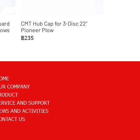
uard
CMT Hub Cap for 3-Disc 22"
lows
Pioneer Plow
฿235
OME
UR COMPANY
RODUCT
ERVICE AND SUPPORT
EWS AND ACTIVITIES
ONTACT US