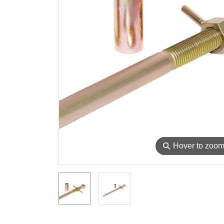
⚲
Hover to zoo