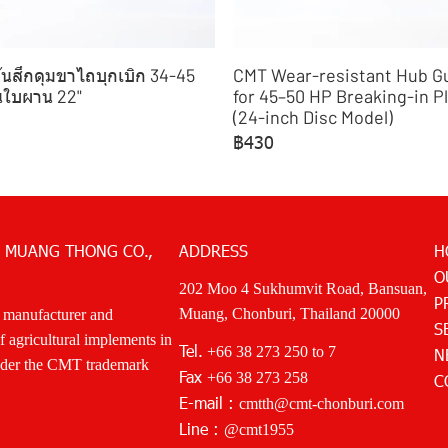
ันสึกดุมขาไถบุกเบิก 34-45
CMT Wear-resistant Hub G
่นใบผาน 22"
for 45–50 HP Breaking-in P
(24-inch Disc Model)
฿430
 MUANG THONG CO.,
ADDRESS
H
O
202 Moo 4 Sukhumvit Road, Bansuan,
P
Muang, Chonburi, Thailand 20000
 manufacturer and
S
of agricultural implements in
Tel.
+66 38 273 250
to 7
N
nder the CMT trademark
Fax
+66 38 273 258
C
E-mail :
cmtth@cmt-chonburi.com
Line :
@cmt1955