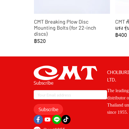
CMT Breaking Plow Disc
CMT ก
Mounting Bolts (for 22-inch
แรง รุ
discs)
฿400
฿520
CHOLBURI
LTD.
Subscribe
The leading
distributor 
Thailand u
Subscribe
since 1955.