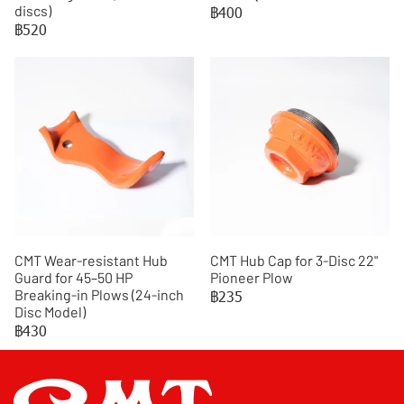
discs)
฿400
฿520
CMT Wear-resistant Hub
CMT Hub Cap for 3-Disc 22"
Guard for 45–50 HP
Pioneer Plow
Breaking-in Plows (24-inch
฿235
Disc Model)
฿430