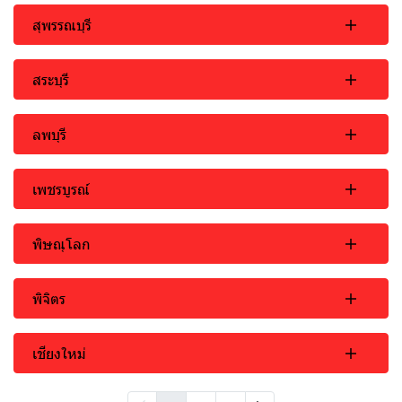
สุพรรณบุรี
สระบุรี
ลพบุรี
เพชรบูรณ์
พิษณุโลก
พิจิตร
เชียงใหม่