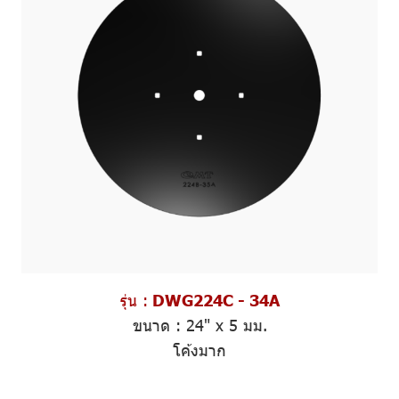
รุ่น :
DWG224C - 34A
ขนาด :
24" x 5 มม.
โค้งมาก