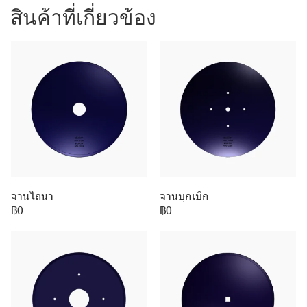
สินค้าที่เกี่ยวข้อง
จานไถนา
จานบุกเบิก
฿0
฿0