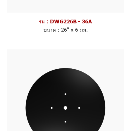
รุ่น :
DWG226B - 36A
ขนาด :
26" x 6 มม.