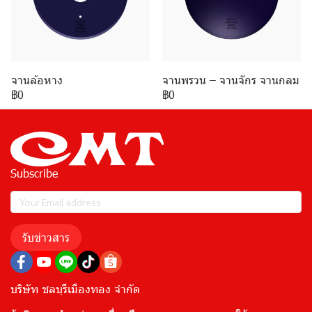
จานล้อหาง
จานพรวน – จานจักร จานกลม
฿0
฿0
Subscribe
รับข่าวสาร
บริษัท ชลบุรีเมืองทอง จำกัด