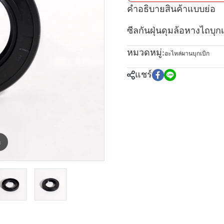
คำอธิบายสินค้าแบบย่อ
ซีลกันฝุ่นดุมล้อหางไถบ
หมวดหมู่:
อะไหล่ผานบุกเบิก
แชร์
m