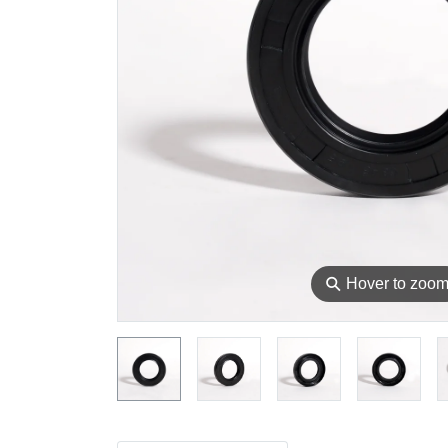
⚲
Hover to zoo