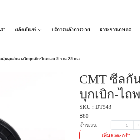
เรา
ผลิตภัณฑ์
บริการหลังการขาย
สาระการเกษตร
นฝุ่นดุมล้อหางไถบุกเบิก-ไถพรวน 5 จาน 25 แรง
CMT ซีลกัน
บุกเบิก-ไถ
SKU : DT543
฿80
จำนวน
เพิ่มลงตะกร้า