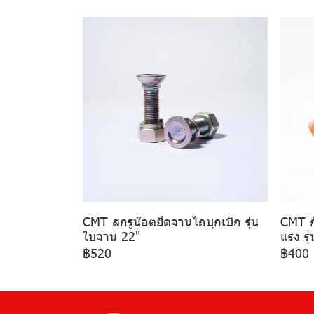
CMT สกรูน๊อตยึดจานไถบุกเบิก รุ่น
CMT ก
ใบจาน 22"
แรง รุ
฿520
฿400