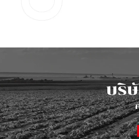
บ
ริ
ษั