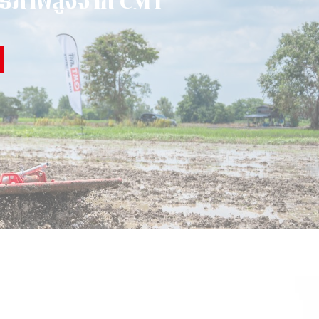
ธิ
ภ
า
พ
สู
ง
จ
า
ก
C
M
T