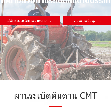
า
ย
ด
า
ย
ด้
ว
ย
ผ
า
น
ร
ะ
เ
บิ
ด
ดิ
น
ด
า
น
ป
ร
ะ
สิ
ท
สมัครเป็นตัวแทนจำหน่าย →
สอบถามข้อมูล →
ผานระเบิดดินดาน CMT