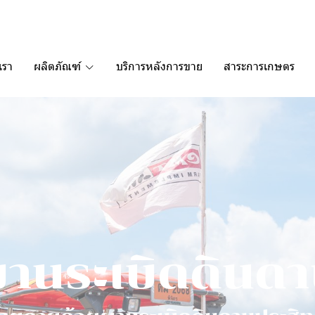
เรา
ผลิตภัณฑ์
บริการหลังการขาย
สาระการเกษตร
ผ
า
น
ร
ะ
เ
บิ
ด
ดิ
น
ด
า