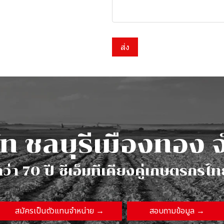
ส่ง
ท
ช
ล
บุ
รี
เ
มื
อ
ง
ท
อ
ง
ก
ว่
า
7
0
ปี
ซี
เ
อ็
ม
ที
เ
คี
ย
ง
คู่
เ
ก
ษ
ต
ร
ก
ร
ไ
ท
สมัครเป็นตัวแทนจำหน่าย →
สอบถามข้อมูล →