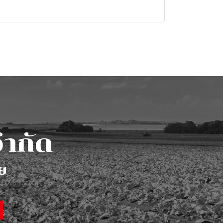
จำ
กั
ด
ย