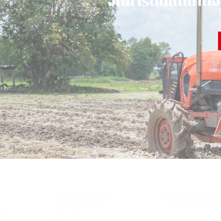
จั
ด
ก
า
ร
ดิ
น
แ
น่
น
ไ
ด้
ง่