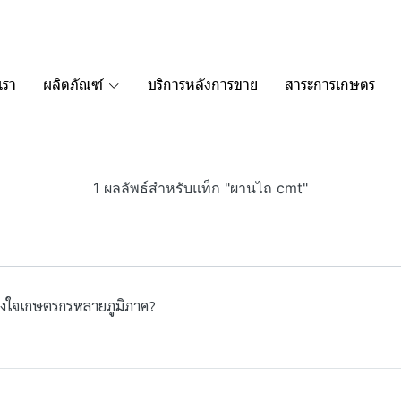
เรา
ผลิตภัณฑ์
บริการหลังการขาย
สาระการเกษตร
1 ผลลัพธ์สำหรับแท็ก "ผานไถ cmt"
องใจเกษตรกรหลายภูมิภาค?