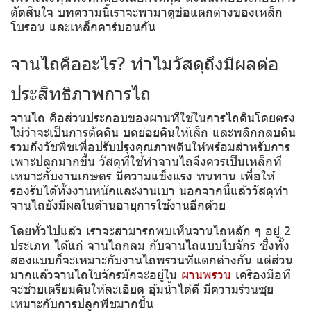
ตัดสินใจ บทความนี้เราจะพามาดูข้อแตกต่างของเหล็ก
โบรอน และเหล็กคาร์บอนกัน
จานไถคืออะไร? ทำไมวัสดุถึงมีผลต่อ
ประสิทธิภาพการไถ
จานไถ คือส่วนประกอบของผานที่ใช้ในการไถดินโดยตรง
ไม่ว่าจะเป็นการตัดดิน บดย่อยดินให้เล็ก และพลิกกลบดิน
รวมถึงวัชพืชเพื่อปรับปรุงคุณภาพดินให้พร้อมสำหรับการ
เพาะปลูกมากขึ้น วัสดุที่ใช้ทำจานไถจึงควรเป็นเหล็กที่
เหมาะกับงานเกษตร มีความแข็งแรง ทนทาน เพื่อให้
รองรับได้ทั้งงานหนักและงานเบา นอกจากนี้แล้ววัสดุทำ
จานไถยังมีผลในด้านอายุการใช้งานอีกด้วย
โดยทั่วไปแล้ว เราจะสามารถพบเห็นจานไถหลัก ๆ อยู่ 2
ประเภท ได้แก่ จานไถกลม กับจานไถแบบใบจักร ซึ่งทั้ง
สองแบบก็จะเหมาะกับงานไถพรวนที่แตกต่างกัน แต่ส่วน
มากแล้วจานไถใบจักรมักจะอยู่ใน
ผานพรวน
เครื่องมือที่
จะช่วยเตรียมดินให้ละเอียด อุ้มน้ำได้ดี มีความร่วนซุย
เหมาะกับการปลูกพืชมากขึ้น