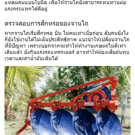
แหลมคมแบบใบมีด เพื่อให้จานไถยังสามารถทนทานต่อ
แรงกระแทกได้ดีอยู่
ตรวจสอบการสึกหรอของจานไถ
หากจานไถเริ่มสึกหรอ บิ่น ไม่คมเท่าเมื่อก่อน ลับคมยังไง
ก็ยังใช้งานได้ไม่เต็มประสิทธิภาพ แนะนำให้เปลี่ยนจานไถ
ที่มีปัญหา เพราะนอกจากจะทำให้ทำงานเกษตรไม่ดีเท่า
เดิมแล้ว ยังกินแรงรถแทรกเตอร์ อาจทำให้ต้องเสียต้นทุน
เวลาและค่าน้ำมันเพิ่มได้