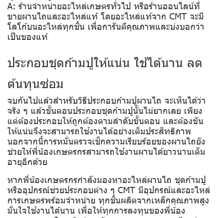
A: ร้านจำหน่ายอะไหล่เกษตรทั่วไป หรือร้านออนไลน์ที่
ขายผานไถและอะไหล่แท้ โดยอะไหล่แท้จาก CMT จะมี
โลโก้บนอะไหล่ทุกชิ้น เพื่อการันตีคุณภาพและบ่งบอกว่า
เป็นของแท้
ประกอบชุดก้ามปูให้แน่น ใช้ได้นาน ลด
ต้นทุนซ่อม
จบกันไปแล้วสำหรับวิธีประกอบก้ามปูผานไถ จะเห็นได้ว่า
จริง ๆ แล้วขั้นตอนประกอบชุดก้ามปูนั้นไม่ยากเลย เพียง
แต่ต้องประกอบให้ถูกต้องตามลำดับขั้นตอน และต้องขัน
ให้แน่นจึงจะสามารถใช้งานได้อย่างเต็มประสิทธิภาพ
นอกจากนี้การหมั่นตรวจเช็กความเรียบร้อยของผานไถยัง
ช่วยให้พี่น้องเกษตรกรสามารถใช้งานผานได้ยาวนานเต็ม
อายุอีกด้วย
หากพี่น้องเกษตรกรกำลังมองหาอะไหล่ผานไถ ชุดก้ามปู
หรืออุปกรณ์ช่วยประกอบต่าง ๆ CMT มีอุปกรณ์และอะไหล่
การเกษตรพร้อมจำหน่าย ทุกชิ้นผลิตจากเหล็กคุณภาพสูง
มั่นใจใช้งานได้นาน เพื่อให้ทุกการลงทุนของพี่น้อง