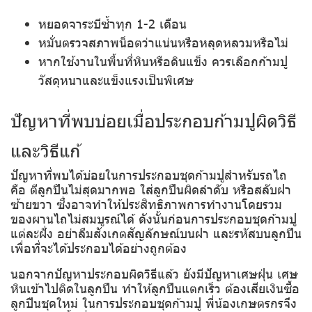
หยอดจาระบีซ้ำทุก 1-2 เดือน
หมั่นตรวจสภาพน็อตว่าแน่นหรือหลุดหลวมหรือไม่
หากใช้งานในพื้นที่หินหรือดินแข็ง ควรเลือกก้ามปู
วัสดุหนาและแข็งแรงเป็นพิเศษ
ปัญหาที่พบบ่อยเมื่อประกอบก้ามปูผิดวิธี
และวิธีแก้
ปัญหาที่พบได้บ่อยในการประกอบชุดก้ามปูสำหรับรถไถ
คือ ตีลูกปืนไม่สุดมากพอ ใส่ลูกปืนผิดลำดับ หรือสลับฝา
ซ้ายขวา ซึ่งอาจทำให้ประสิทธิภาพการทำงานโดยรวม
ของผานไถไม่สมบูรณ์ได้ ดังนั้นก่อนการประกอบชุดก้ามปู
แต่ละฝั่ง อย่าลืมสังเกตสัญลักษณ์บนฝา และรหัสบนลูกปืน
เพื่อที่จะได้ประกอบได้อย่างถูกต้อง
นอกจากปัญหาประกอบผิดวิธีแล้ว ยังมีปัญหาเศษฝุ่น เศษ
หินเข้าไปติดในลูกปืน ทำให้ลูกปืนแตกเร็ว ต้องเสียเงินซื้อ
ลูกปืนชุดใหม่ ในการประกอบชุดก้ามปู พี่น้องเกษตรกรจึง