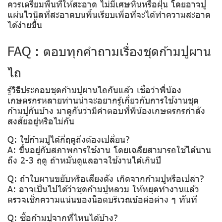
ควรเตรียมพื้นที่ให้สะอาด ไม่มีเศษหินหรือฝุ่น โดยอาจปู
แผ่นไวนิลที่สะอาดบนพื้นเรียบเพื่อที่จะได้ทำความสะอาด
ได้ง่ายขึ้น
FAQ : ตอบทุกคำถามเรื่องชุดก้ามปูผาน
ไถ
รู้วิธีประกอบชุดก้ามปูผานไถกันแล้ว เชื่อว่าพี่น้อง
เกษตรกรหลายท่านน่าจะอยากรู้เกี่ยวกับการใช้งานชุด
ก้ามปูกันบ้าง มาดูกันว่ามีคำตอบที่พี่น้องเกษตรกรกำลัง
สงสัยอยู่หรือไม่กัน
Q: ใช้ก้ามปูได้กี่ฤดูถึงต้องเปลี่ยน?
A: ขึ้นอยู่กับสภาพการใช้งาน โดยเฉลี่ยสามารถใช้ได้นาน
ถึง 2-3 ฤดู ถ้าหมั่นดูแลอาจใช้งานได้เกินปี
Q: ถ้าใบผานขยับหรือเสียงดัง เกิดจากก้ามปูหรือเปล่า?
A: อาจเป็นไปได้ว่าชุดก้ามปูหลวม ให้หยุดทำงานแล้ว
ตรวจเช็กความแน่นของน็อตบริเวณข้อต่อต่าง ๆ ทันที
Q: ซื้อก้ามปูจากที่ไหนได้บ้าง?