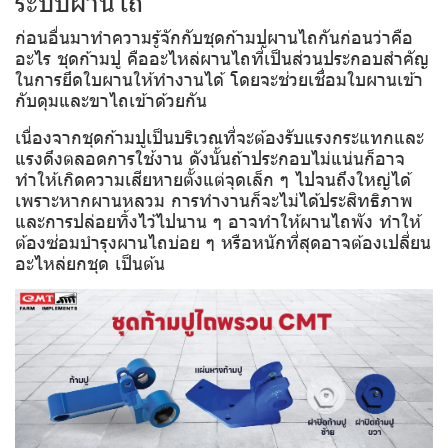
ระบบผานไถ
ก่อนอื่นมาทำความรู้จักกับชุดก้ามปูผานไถกันก่อนว่าคือ
อะไร ชุดก้ามปู คืออะไหล่ผานไถที่เป็นส่วนประกอบสำคัญ
ในการยึดใบผานให้ทำงานได้ โดยจะช่วยเชื่อมใบผานเข้า
กับดุมและขาไถเข้าด้วยกัน
เนื่องจากชุดก้ามปูเป็นบริเวณที่จะต้องรับแรงกระแทกและ
แรงดึงตลอดการใช้งาน ดังนั้นถ้าประกอบไม่แน่นก็อาจ
ทำให้เกิดความเสียหายตั้งแต่จุดเล็ก ๆ ไปจนถึงใหญ่ได้
เพราะหากผานหลวม การทำงานก็จะไม่ได้ประสิทธิภาพ
และการปล่อยทิ้งไว้ไปนาน ๆ อาจทำให้ผานไถพัง ทำให้
ต้องซ่อมบำรุงผานไถบ่อย ๆ หรือหนักที่สุดอาจต้องเปลี่ยน
อะไหล่ยกชุด เป็นต้น