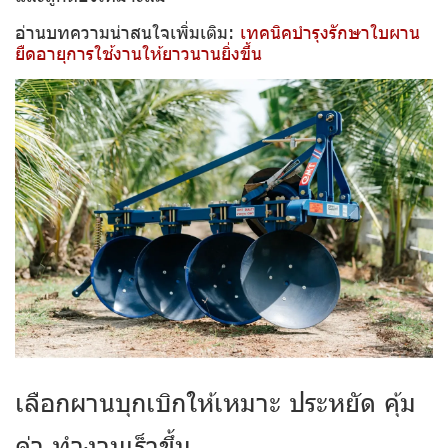
อ่านบทความน่าสนใจเพิ่มเติม:
เทคนิคบำรุงรักษาใบผาน
ยืดอายุการใช้งานให้ยาวนานยิ่งขึ้น
เลือกผานบุกเบิกให้เหมาะ ประหยัด คุ้ม
ค่า ทำงานเร็วขึ้น