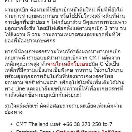
ผานบุกเบิก คือผานที่ใช้บุกเบิกหน้าดินใหม่ พื้นที่ที่ยังไม่
ผ่านการทำเกษตรมาก่อน หรือใช้ปรับโครงสร้างดินที่ผ่าน
การปลูกพืชซ้ำบ่อย ๆ ให้กลับมาร่วน มีคุณภาพพร้อมเพาะ
ปลูกมากยิ่งขึ้น โดยมีให้เลือกตั้งแต่ผานบุกเบิก 3 จาน จน
ไปถึงผาน 5 จาน ตามความเหมาะสมและขนาดพื้นที่ไร่
ของพี่น้องชาวเกษตรกร
หากพี่น้องเกษตรกรท่านไหนที่กำลังมองหาผานบุกเบิก
คุณภาพดี เราขอแนะนำผานบุกเบิกจาก CMT ผลิตจาก
เหล็กคุณภาพสูง ตัว
จานไถเหล็กโบรอน
ชนิด C ซึ่งเป็น
เหล็กที่มีความแข็งแรงเป็นพิเศษ ทนทาน ใช้งานได้นาน
พร้อมลุยทุกสภาพดินไปกับพี่น้องชาวเกษตรกรไทย
สอบถาม ขอรับคำแนะนำ หรือดูโปรโมชันเพิ่มเติมได้ผ่าน
ทาง Line และอย่าลืมแชร์บทความนี้ให้เพื่อนเกษตรกรที่
กำลังเลือกซื้อผานบุกเบิกกันด้วยนะ!
สนใจผลิตภัณฑ์ ติดต่อสอบถามรายละเอียดเพิ่มเติมผ่าน
ช่องทาง
CMT Thailand เบอร์ +66 38 273 250 to 7
Facebook Page :
Cmt ชลบุรีเมืองทอง ไถดีที่สุด