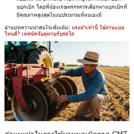
นบุกเบิก โดยพี่น้องเกษตรกรควรเลือกผานบุกเบิกที่
มีคุณภาพสูงสุดในงบประมาณที่ตนเองมี
อ่านบทความน่าสนใจเพิ่มเติม:
แรงม้าเท่านี้ ใช้ผานแบบ
ไหนดี? เทคนิคจับคู่ผานกับรถไถ
คำแนะนำในการใช้ผานบุกเบิกจาก CMT