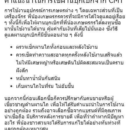
การใช้งานอุปกรณ์การเกษตรต่าง ๆ โดยเฉพาะส่วนที่เป็น
เครื่องจักร พี่น้องเกษตรกรควรที่จะมีการใส่ใจดูแลอยู่เรื่อย
ๆ ทั้งนี้ก็เพื่อให้ผานบุกเบิกที่พี่น้องเกษตรกรได้ลงทุนซื้อ
มานั้นใช้งานได้นาน คุ้มค่ากับเงินที่เสียไปนั่นเอง ซึ่งวิธี
ดูแลผานบุกเบิกก็มีขั้นตอนง่าย ๆ ดังนี้
ตรวจเช็กผานไถทั้งก่อนและหลังใช้งาน
ควรเช็ดทำความสะอาดทุกครั้งหลังใช้งานเสร็จแล้ว
ไม่ให้มีเศษหญ้าหรือเศษดินไปติดสะสมจนเป็นคราบ
ฝังลึก
หมั่นทาน้ำมันกันสนิม
เก็บผานไถในที่ร่ม ไม่อับชื้น
นอกจากนี้ก่อนเลือกซื้อก็ควรปรึกษากับคนขายหรือผู้
เชี่ยวชาญด้านผานไถ เพื่อให้ได้รับคำแนะนำในการใช้งาน
อย่างถูกต้อง รวมถึงอาจเลือกซื้อจากแบรนด์ที่มีคุณภาพ
น่าเชื่อถือ มีบริการหลังการขายดี เพื่อที่ว่าถ้าหากมีปัญหา
อะไร พี่น้องชาวสวนจะได้รับการแก้ไขได้อย่างทันท่วงที
และถูกต้องเหมาะสม