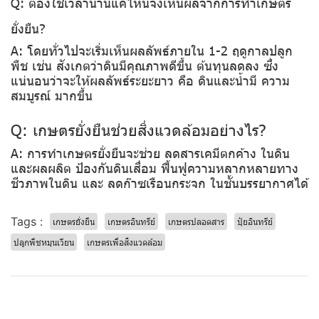
Q: ต้องใช้เวลานานแค่ไหนจึงเห็นผลจากการทำเกษตร
ยั่งยืน?
A: โดยทั่วไปจะเริ่มเห็นผลลัพธ์ภายใน 1-2 ฤดูกาลปลูก
พืช เช่น สังเกตว่าดินมีคุณภาพดีขึ้น ต้นทุนลดลง ซึ่ง
แน่นอนว่าจะให้ผลลัพธ์ระยะยาว คือ ดินและน้ำมี ความ
สมบูรณ์ มากขึ้น
Q: เกษตรยั่งยืนช่วยสิ่งแวดล้อมอย่างไร?
A: การทำเกษตรยั่งยืนจะช่วย ลดสารเคมีตกค้าง ในดิน
และผลผลิต ป้องกันดินเสื่อม ฟื้นฟูความหลากหลายทาง
ชีวภาพในดิน และ ลดก๊าซเรือนกระจก ในชั้นบรรยากาศได้
Tags :
เกษตรยั่งยืน
เกษตรอินทรีย์
เกษตรปลอดสาร
ปุ๋ยอินทรีย์
ปลูกพืชหมุนเวียน
เกษตรเพื่อสิ่งแวดล้อม