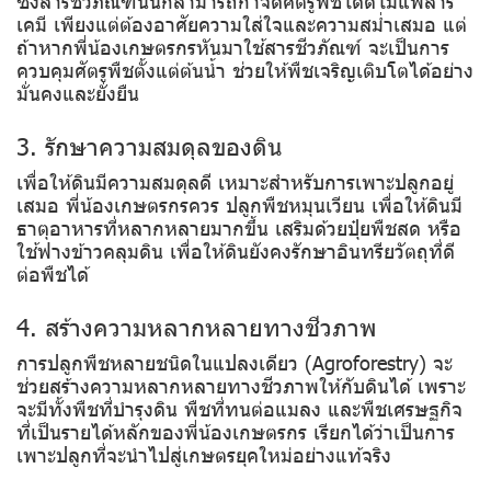
ซึ่งสารชีวภัณฑ์นั้นก็สามารถกำจัดศัตรูพืชได้ดีไม่แพ้สาร
เคมี เพียงแต่ต้องอาศัยความใส่ใจและความสม่ำเสมอ แต่
ถ้าหากพี่น้องเกษตรกรหันมาใช้สารชีวภัณฑ์ จะเป็นการ
ควบคุมศัตรูพืชตั้งแต่ต้นน้ำ ช่วยให้พืชเจริญเติบโตได้อย่าง
มั่นคงและยั่งยืน
3. รักษาความสมดุลของดิน
เพื่อให้ดินมีความสมดุลดี เหมาะสำหรับการเพาะปลูกอยู่
เสมอ พี่น้องเกษตรกรควร ปลูกพืชหมุนเวียน เพื่อให้ดินมี
ธาตุอาหารที่หลากหลายมากขึ้น เสริมด้วยปุ๋ยพืชสด หรือ
ใช้ฟางข้าวคลุมดิน เพื่อให้ดินยังคงรักษาอินทรียวัตถุที่ดี
ต่อพืชได้
4. สร้างความหลากหลายทางชีวภาพ
การปลูกพืชหลายชนิดในแปลงเดียว (Agroforestry) จะ
ช่วยสร้างความหลากหลายทางชีวภาพให้กับดินได้ เพราะ
จะมีทั้งพืชที่บำรุงดิน พืชที่ทนต่อแมลง และพืชเศรษฐกิจ
ที่เป็นรายได้หลักของพี่น้องเกษตรกร เรียกได้ว่าเป็นการ
เพาะปลูกที่จะนำไปสู่เกษตรยุคใหม่อย่างแท้จริง